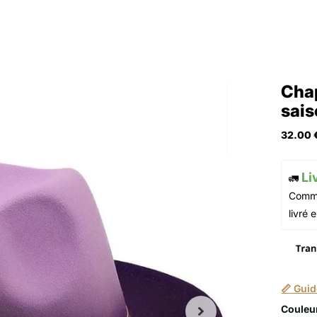
Chap
sai
32.00 
Li
🚛 
Comma
livré e
📏 Guid
Couleu