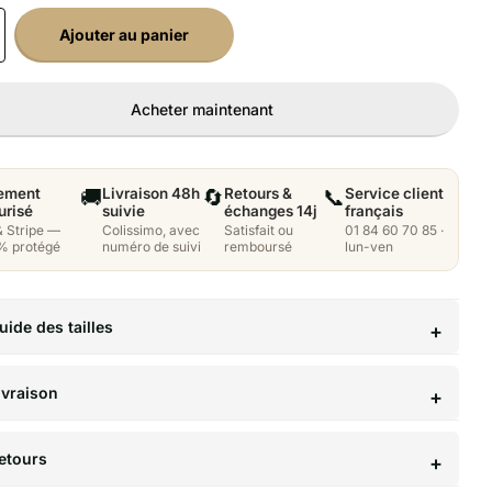
Ajouter au panier
Acheter maintenant
ement
🚚
Livraison 48h
🔄
Retours &
📞
Service client
urisé
suivie
échanges 14j
français
& Stripe —
Colissimo, avec
Satisfait ou
01 84 60 70 85 ·
% protégé
numéro de suivi
remboursé
lun-ven
uide des tailles
ivraison
etours