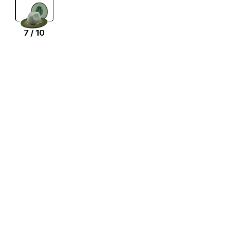
7
/
10