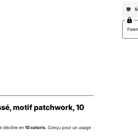
S
Paiem
sé, motif patchwork, 10
e décline en
10 coloris
. Conçu pour un usage