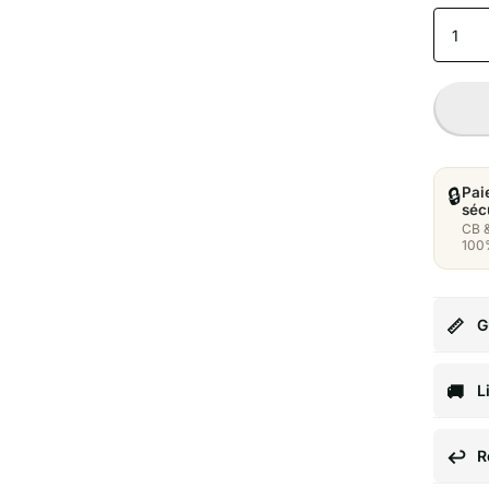
🔒
Pai
séc
CB 
100
G
L
R