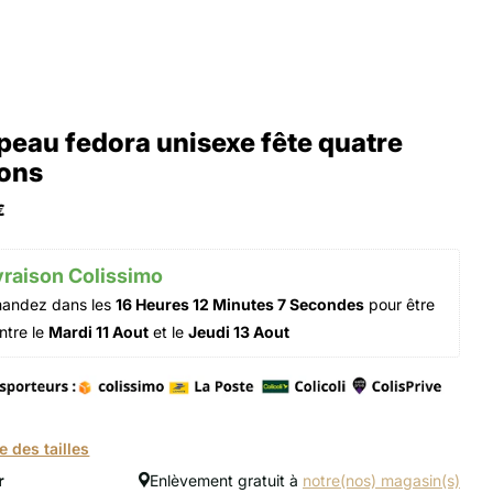
eau fedora unisexe fête quatre
sons
€
vraison Colissimo 
ndez dans les 
16 Heures 12 Minutes 7 Secondes
 pour être 
ntre le 
Mardi 11 Aout
 et le 
Jeudi 13 Aout
e des tailles
r
Enlèvement gratuit à
notre(nos) magasin(s)